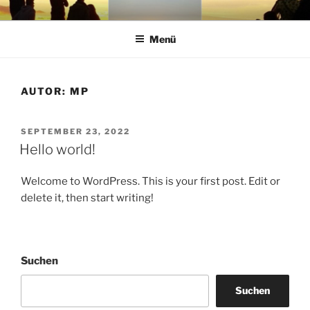
Zum
VON NEUEN FRÜCHTEN
… als Stream und Download sowie bei Bandcamp als limitierte CD-
Inhalt
Edition "65+"
Menü
springen
AUTOR:
MP
VERÖFFENTLICHT
SEPTEMBER 23, 2022
AM
Hello world!
Welcome to WordPress. This is your first post. Edit or
delete it, then start writing!
Suchen
Suchen