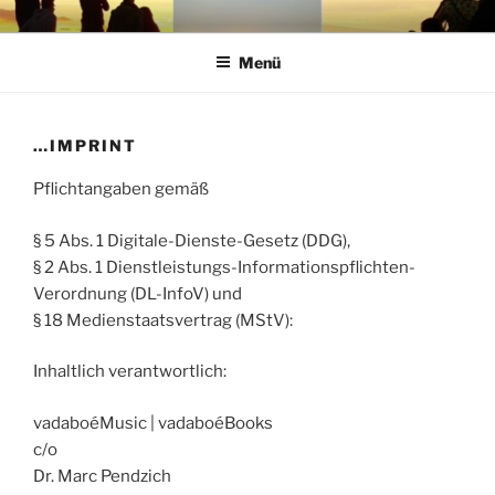
Zum
VON NEUEN FRÜCHTEN
… als Stream und Download sowie bei Bandcamp als limitierte CD-
Inhalt
Edition "65+"
Menü
springen
…IMPRINT
Pflichtangaben gemäß
§ 5 Abs. 1 Digitale-Dienste-Gesetz (DDG),
§ 2 Abs. 1 Dienstleistungs-Informationspflichten-
Verordnung (DL-InfoV) und
§ 18 Medienstaatsvertrag (MStV):
Inhaltlich verantwortlich:
vadaboéMusic | vadaboéBooks
c/o
Dr. Marc Pendzich